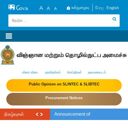
உள்நுழைவு
සිංහල
English
வினா விடை
தரவிறக்கம்
செய்திகள்
தளவரைபடம்
Public Opinion on SLINTEC & SLIBTEC
Procurement Notices
நிகழ்வுகள்
Announcement of
the India–Sri Lanka