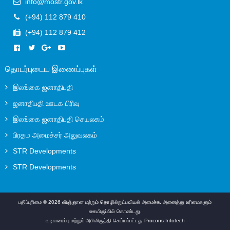
info@mostr.gov.lk
(+94) 112 879 410
(+94) 112 879 412
தொடர்புடைய இணைப்புகள்
இலங்கை ஜனாதிபதி
ஜனாதிபதி ஊடக பிரிவு
இலங்கை ஜனாதிபதி செயலகம்
பிரதம அமைச்சர் அலுவலகம்
STR Developments
STR Developments
பதிப்புரிமை © 2026 விஞ்ஞான மற்றும் தொழில்நுட்பவியல் அமைச்சு. அனைத்து உரிமைகளும்
கையிருப்பில் கொண்டது.
வடிவமைப்பு மற்றும் அபிவிருத்தி செய்யப்பட்டது
Procons Infotech