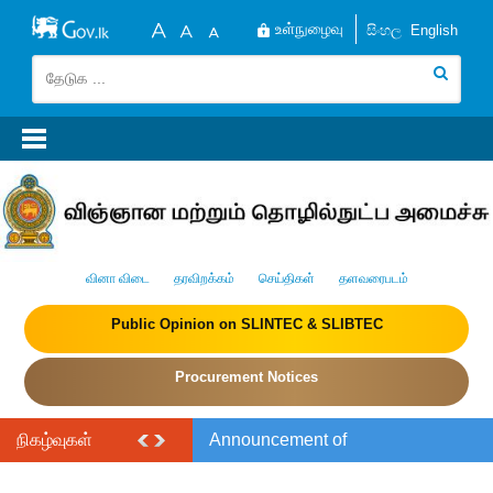
உள்நுழைவு
සිංහල
English
வினா விடை
தரவிறக்கம்
செய்திகள்
தளவரைபடம்
Public Opinion on SLINTEC & SLIBTEC
Procurement Notices
நிகழ்வுகள்
Announcement of
the India–Sri Lanka