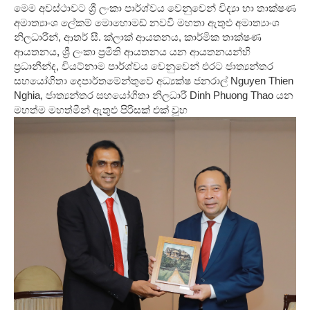
මෙම අවස්ථාවට ශ්
රී ලංකා පාර්ශ්වය වෙනුවෙන් විද්
යා හා තාක්ෂණ
අමාත්
යාංශ ලේකම් මොහොමඩ් නවවි මහතා ඇතුළු අමාත්
යාංශ
නිලධාරීන්, ආතර් සී. ක්ලාක් ආයතනය, කාර්මික තාක්ෂණ
ආයතනය, ශ්
රී ලංකා ප්
රමිති ආයතනය යන ආයතනයන්හි
ප්
රධානීන්ද, වියට්නාම පාර්ශ්වය වෙනුවෙන් එරට ජාත්
යන්තර
සහයෝගිතා දෙපාර්තමේන්තුවේ අධ්
යක්ෂ ජනරාල් Nguyen Thien
Nghia, ජාත්
යන්තර සහයෝගිතා නිලධාරී Dinh Phuong Thao යන
මහත්ම මහත්මීන් ඇතුළු පිරිසක් එක් වූහ