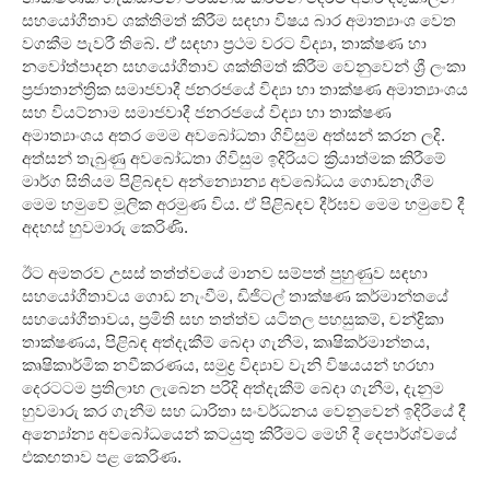
සහයෝගීතාව ශක්තිමත් කිරීම සඳහා විෂය බාර අමාත්
යාංශ වෙත
වගකීම පැවරී තිබේ. ඒ් සඳහා ප්
රථම වරට විද්
යා, තාක්ෂණ හා
නවෝත්පාදන සහයෝගීතාව ශක්තිමත් කිරීම වෙනුවෙන් ශ්
රී ලංකා
ප්
රජාතාන්ත්
රික සමාජවාදී ජනරජයේ විද්
යා හා තාක්ෂණ අමාත්
යාංශය
සහ වියට්නාම සමාජවාදී ජනරජයේ විද්
යා හා තාක්ෂණ
අමාත්
යාංශය අතර මෙම අවබෝධතා ගිවිසුම අත්සන් කරන ලදි.
අත්සන් තැබුණු අවබෝධතා ගිවිසුම ඉදිරියට ක්
රියාත්මක කිරීමේ
මාර්ග සිතියම පිළිබඳව අන්න්
යොන්
ය අවබෝධය ගොඩනැගීම
මෙම හමුවේ මූලික අරමුණ විය. ඒ පිළිබඳව දීර්ඝව මෙම හමුවේ දී
අදහස් හුවමාරු කෙරිණි.
ඊට අමතරව උසස් තත්ත්වයේ මානව සම්පත් පුහුණුව සඳහා
සහයෝගීතාවය ගොඩ නැංවීම, ඩිජිටල් තාක්ෂණ කර්මාන්තයේ
සහයෝගීතාවය, ප්
රමිති සහ තත්ත්ව යටිතල පහසුකම්, චන්ද්
රිකා
තාක්ෂණය, පිළිබඳ අත්දැකීම් බෙදා ගැනීම, කෘෂිකර්මාන්තය,
කෘෂිකාර්මික නවීකරණය, සමුද්
ර විද්
යාව වැනි විෂයයන් හරහා
දෙරටටම ප්
රතිලාභ ලැබෙන පරිදි අත්දැකීම් බෙදා ගැනීම, දැනුම
හුවමාරු කර ගැනීම සහ ධාරිතා සංවර්ධනය වෙනුවෙන් ඉදිරියේ දී
අන්
යෝන්
ය අවබෝධයෙන් කටයුතු කිරීමට මෙහි දී දෙපාර්ශ්වයේ
එකඟතාව පළ කෙරිණ.