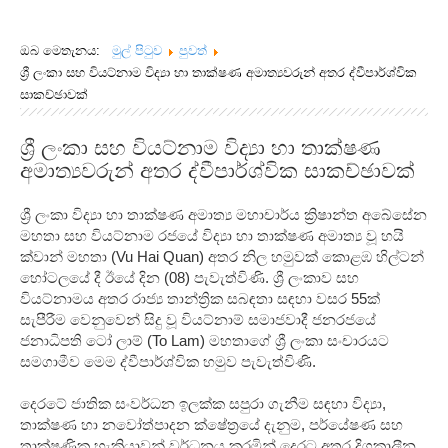
ඔබ මෙතැනය:
මුල් පිටුව
පුවත්
ශ්‍රී ලංකා සහ වියට්නාම විද්‍යා හා තාක්ෂණ අමාත්‍යවරුන් අතර ද්වීපාර්ශ්වික
සාකච්ඡාවක්
ශ්‍රී ලංකා සහ වියට්නාම විද්‍යා හා තාක්ෂණ
අමාත්‍යවරුන් අතර ද්වීපාර්ශ්වික සාකච්ඡාවක්
ශ්
රී ලංකා විද්
යා හා තාක්ෂණ අමාත්
ය මහාචාර්ය ක්
රිෂාන්ත අබේසේන
මහතා සහ වියට්නාම රජයේ විද්
යා හා තාක්ෂණ අමාත්
ය වූ හයි
ක්වාන් මහතා (Vu Hai Quan) අතර නිල හමුවක් කොළඹ හිල්ටන්
හෝටලයේ දී ඊයේ දින (08) පැවැත්විණි. ශ්
රී ලංකාව සහ
වියට්නාමය අතර රාජ්
ය තාන්ත්
රික සබඳතා සඳහා වසර 55ක්
සැපීරීම වෙනුවෙන් සිදු වූ වියට්නාම් සමාජවාදී ජනරජයේ
ජනාධිපති ටෝ ලාම් (To Lam) මහතාගේ ශ්
රී ලංකා සංචාරයට
සමගාමීව මෙම ද්වීපාර්ශ්වික හමුව පැවැත්විණි.
දෙරටේ ජාතික සංවර්ධන ඉලක්ක සපුරා ගැනීම සඳහා විද්
යා,
තාක්ෂණ හා නවෝත්පාදන ක්ෂේත්
රයේ දැනුම, පර්යේෂණ සහ
තාක්ෂණික හැකියාවන් වර්ධනය කරමින් දෙරට අතර දිගුකාලීන