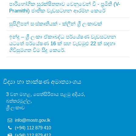
පාරිභෝගික සුරක්ෂිතතාව වෙනුවෙන් වී - ප්‍රමිති (V-
Pramithi) ජාතික වැඩසටහන ආරම්භ කෙරේ
සුපිලිපන් සංස්කෘතියක් - ක්ලීන් ශ්‍රී ලංකාවක්
ඉන්දු – ශ්‍රී ලංකා ඒකාබද්ධ පර්යේෂණ වැඩසටහන
යටතේ පර්යේෂණ 16 ක් සහ වැඩමුළු 22 ක් සඳහා
ගිවිසුම්ගත වීම සිදු කෙරේ.
විද්‍යා හා තාක්ෂණ අමාත්‍යාංශය
3 වන මහළ, සෙත්සිරිපාය පළමු අදියර,
බත්තරමුල්ල,
ශ්‍රී ලංකාව
info@mostr.gov.lk
(+94) 112 879 410
(+94) 112 879 412