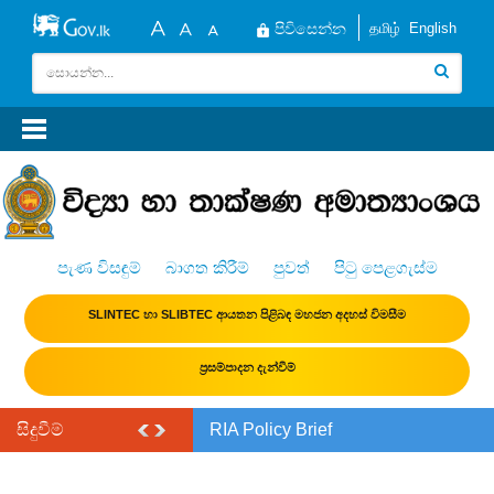
தமிழ்
English
පිවිසෙන්න
පැණ විසඳුම්
බාගත කිරීම්
පුවත්
පිටු පෙළගැස්ම
SLINTEC හා SLIBTEC ආයතන පිළිබඳ මහජන අදහස් විමසීම
ප්‍රසම්පාදන දැන්වීම්
සිදුවීම්
RIA Policy Brief