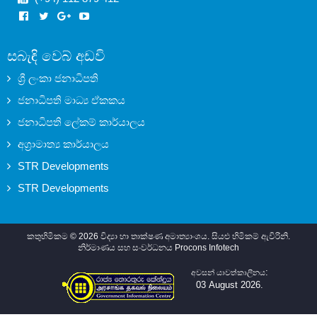
සබැඳි වෙබ් අඩවි
ශ්‍රී ලංකා ජනාධිපති
ජනාධිපති මාධ්‍ය ඒකකය
ජනාධිපති ලේකම් කාර්යාලය
අග්‍රාමාත්‍ය කාර්යාලය
STR Developments
STR Developments
කතුහිමිකම © 2026 විද්‍යා හා තාක්ෂණ අමාත්‍යාංශය. සියළු හිමිකම් ඇවිරිනි.
නිර්මාණය සහ සංවර්ධනය
Procons Infotech
අවසන් යාවත්කාලීනය
:
03 August 2026.