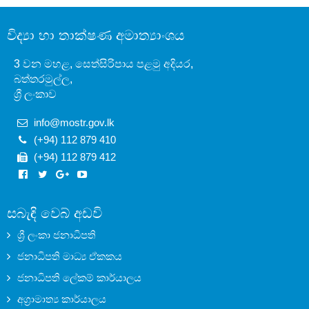
විද්‍යා හා තාක්ෂණ අමාත්‍යාංශය
3 වන මහළ, සෙත්සිරිපාය පළමු අදියර,
බත්තරමුල්ල,
ශ්‍රී ලංකාව
info@mostr.gov.lk
(+94) 112 879 410
(+94) 112 879 412
සබැඳි වෙබ් අඩවි
ශ්‍රී ලංකා ජනාධිපති
ජනාධිපති මාධ්‍ය ඒකකය
ජනාධිපති ලේකම් කාර්යාලය
අග්‍රාමාත්‍ය කාර්යාලය