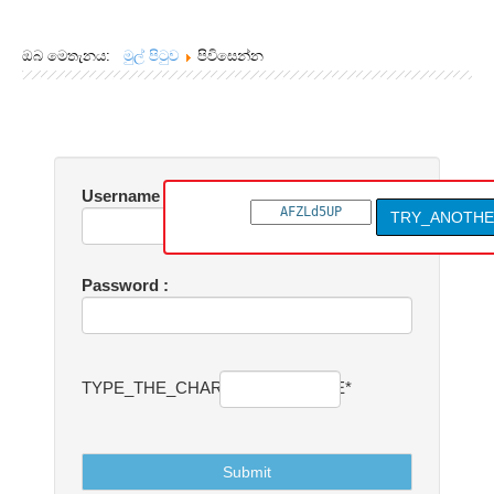
Joint Calls 2024
ඔබ මෙතැනය:
මුල් පිටුව
පිවිසෙන්න
Username :
TRY_ANOTH
Password :
TYPE_THE_CHARACTERS_HERE*
Submit