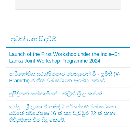
පුවත් සහ සිදුවීම්
Launch of the First Workshop under the India–Sri
Lanka Joint Workshop Programme 2024
පාරිභෝගික සුරක්ෂිතතාව වෙනුවෙන් වී - ප්‍රමිති (V-
Pramithi) ජාතික වැඩසටහන ආරම්භ කෙරේ
සුපිලිපන් සංස්කෘතියක් - ක්ලීන් ශ්‍රී ලංකාවක්
ඉන්දු – ශ්‍රී ලංකා ඒකාබද්ධ පර්යේෂණ වැඩසටහන
යටතේ පර්යේෂණ 16 ක් සහ වැඩමුළු 22 ක් සඳහා
ගිවිසුම්ගත වීම සිදු කෙරේ.