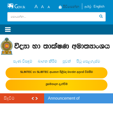
தமிழ்
English
පිවිසෙන්න
පැණ විසඳුම්
බාගත කිරීම්
පුවත්
පිටු පෙළගැස්ම
SLINTEC හා SLIBTEC ආයතන පිළිබඳ මහජන අදහස් විමසීම
ප්‍රසම්පාදන දැන්වීම්
සිදුවීම්
Announcement of
the India–Sri Lanka