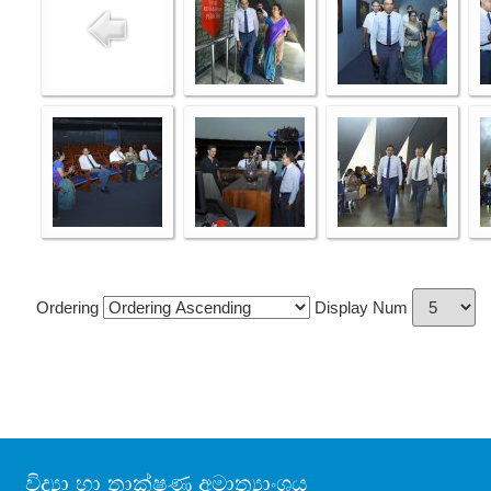
Ordering
Display Num
විද්‍යා හා තාක්ෂණ අමාත්‍යාංශය