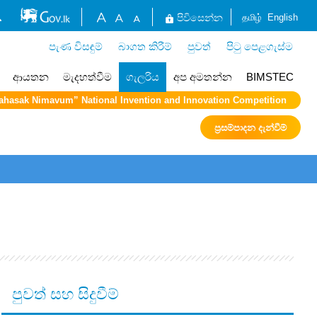
தமிழ்
English
පිවිසෙන්න
පැණ විසඳුම්
බාගත කිරීම්
පුවත්
පිටු පෙළගැස්ම
ආයතන
මැදහත්වීම
ගැලරිය
අප අමතන්න
BIMSTEC
ahasak Nimavum” National Invention and Innovation Competition
ප්‍රසම්පාදන දැන්වීම්
පුවත් සහ සිදුවීම්