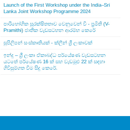
Launch of the First Workshop under the India–Sri
Lanka Joint Workshop Programme 2024
පාරිභෝගික සුරක්ෂිතතාව වෙනුවෙන් වී - ප්‍රමිති (V-
Pramithi) ජාතික වැඩසටහන ආරම්භ කෙරේ
සුපිලිපන් සංස්කෘතියක් - ක්ලීන් ශ්‍රී ලංකාවක්
ඉන්දු – ශ්‍රී ලංකා ඒකාබද්ධ පර්යේෂණ වැඩසටහන
යටතේ පර්යේෂණ 16 ක් සහ වැඩමුළු 22 ක් සඳහා
ගිවිසුම්ගත වීම සිදු කෙරේ.