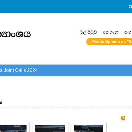
මුල් පිටුව
අප ගැන
අංශ
Public Opinion on "S
a Joint Calls 2024
it