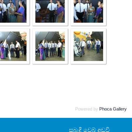
Powered by
Phoca Gallery
සබැඳි වෙබ් අඩවි