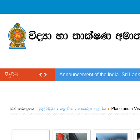
සිදුවීම්
Announcement of the India–Sri Lank
ඔබ මෙතැනය:
මුල් පිටුව
ගැලරිය
ඡායාරූප ගැලරිය
Planetarium Vis